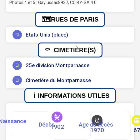
Photos 4 et 5 : Gaylussac8937, CC BY-SA 4.0
RUES DE PARIS
Etats-Unis (place)
CIMETIÈRE(S)
25e division Montparnasse
Cimetière du Montparnasse
INFORMATIONS UTILES
Naissance
Décès
Age de décès
1902
1970
6