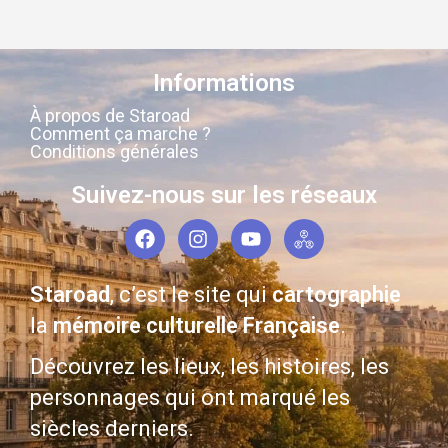
Informations
À propos de Staroad
Comment ça marche ?
Conditions générales
Suivez-nous sur les réseaux
Staroad
, c’est le site qui
cartographie
la
mémoire culturelle Française
.
Découvrez les lieux, les histoires, les
personnages qui ont marqué les
siècles derniers.