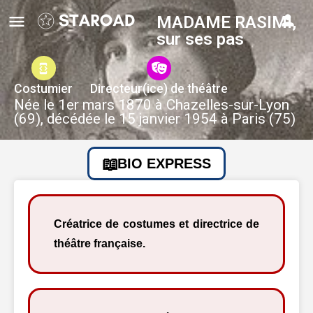
MADAME RASIMI,
sur ses pas
Costumier
Directeur(ice) de théâtre
Née le 1er mars 1870 à Chazelles-sur-Lyon
(69), décédée le 15 janvier 1954 à Paris (75)
BIO EXPRESS
Créatrice de costumes et directrice de
théâtre française.