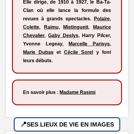
Elle dirige, de 1910 à 1927, le Ba-Ta-
Clan où elle lance la formule des
revues à grands spectacles.
Polaire
,
Colette
,
Raimu
,
Mistinguett
,
Maurice
Chevalier
,
Gaby Deslys,
Harry Pilcer,
Yvonne Legeay,
Marcelle Parisys
,
Marie Dubas
et
Cécile Sorel
y font
leurs débuts.
En savoir plus :
Madame Rasimi
SES LIEUX DE VIE EN IMAGES