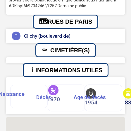
provient de la bibliothèque en ligne Gallica sous l’identifiant
ARK bpt6k9704246f/f257 Domaine public
RUES DE PARIS
Clichy (boulevard de)
CIMETIÈRE(S)
INFORMATIONS UTILES
Naissance
Décès
Age de décès
1870
1954
8