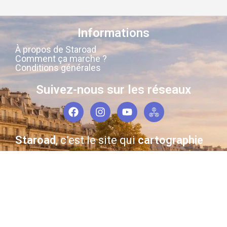
Informations
À propos de Staroad
Comment ça marche ?
Conditions générales
Suivez-nous sur les réseaux
Staroad
, c’est le site qui
cartographie
la
mémoire culturelle Française
.
Découvrez les lieux, les histoires, les
personnages qui ont marqué les
siècles derniers.