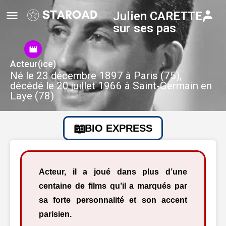
Julien CARETTE,
sur ses pas
Acteur(ice)
Né le 23 décembre 1897 à Paris (75),
décédé le 20 juillet 1966 à Saint-Germain en
Laye (78)
BIO EXPRESS
Acteur, il a joué dans plus d’une
centaine de films qu’il a marqués par
sa forte personnalité et son accent
parisien.