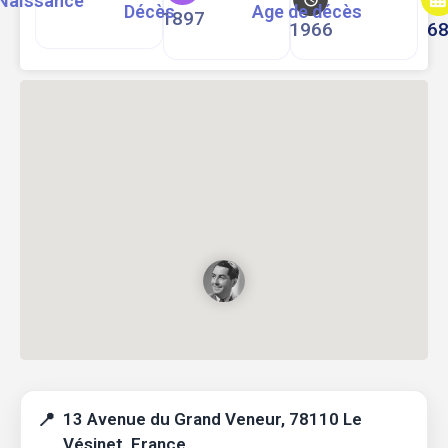
Naissance
Décès
Age de décès
1897
1966
6
13 Avenue du Grand Veneur, 78110 Le
Vésinet, France