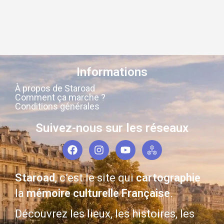
Informations
À propos de Staroad
Comment ça marche ?
Conditions générales
Suivez-nous sur les réseaux
Staroad
, c’est le site qui
cartographie
la
mémoire culturelle Française
.
Découvrez les lieux, les histoires, les