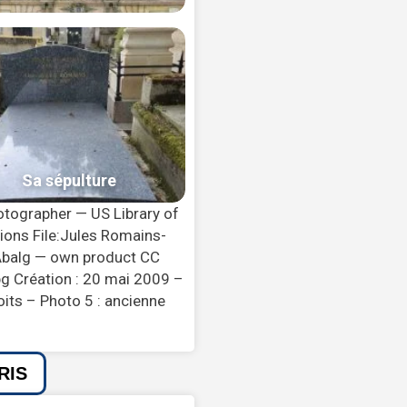
otographer — US Library of
ions File:Jules Romains-
: Abalg — own product CC
pg Création : 20 mai 2009 –
oits – Photo 5 : ancienne
RIS