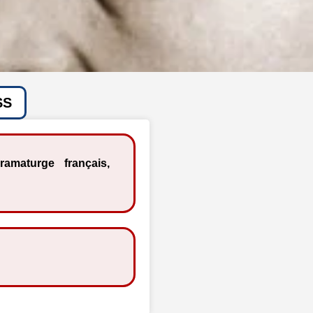
SS
ramaturge français,