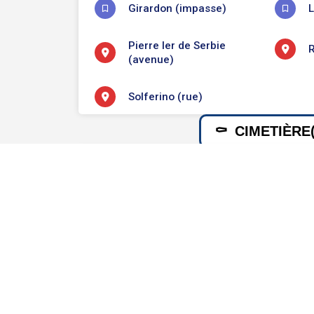
Girardon (impasse)
L
Pierre Ier de Serbie
R
(avenue)
Solferino (rue)
CIMETIÈRE(
C
03e division PL
INFORMATIONS 
Naissance
Décès