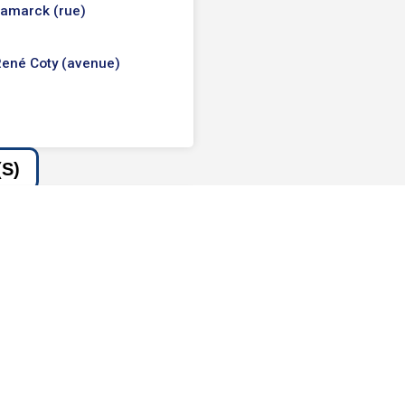
amarck (rue)
ené Coty (avenue)
S)
imetière du Père-
Lachaise
UTILES
Age de décès