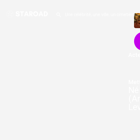
Acte
Met
Né 
(Ar
Lev