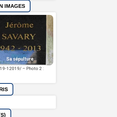
EN IMAGES
019-12019/ – Photo 2 :
RIS
S)