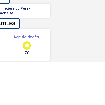
imetière du Père-
Lachaise
UTILES
Age de décès
70
Signaler une erreur ou un bug
Partager