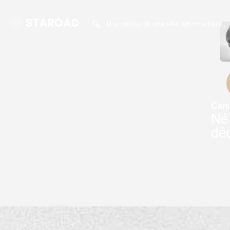
Can
Né 
déc