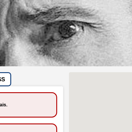
SS
ais.