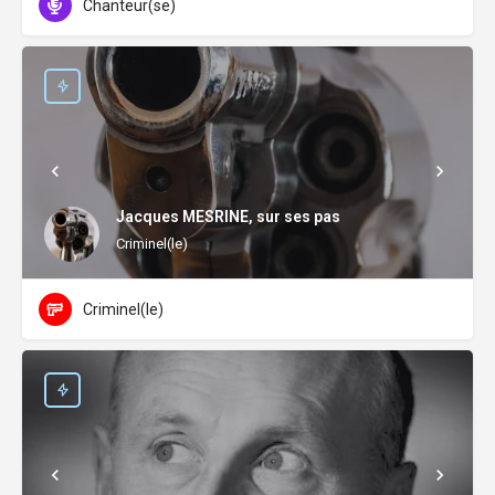
Chanteur(se)
Jacques MESRINE, sur ses pas
Criminel(le)
Criminel(le)