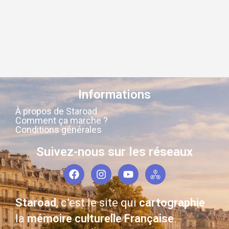
Informations
À propos de Staroad
Comment ça marche ?
Conditions générales
Suivez-nous sur les réseaux
Staroad
, c’est le site qui
cartographie
la
mémoire culturelle Française
.