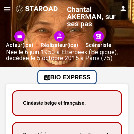
Chantal
AKERMAN, sur
ses pas
Acteur(ice)
Réalisateur(ice)
Scénariste
Née le 6 juin 1950 à Etterbeek (Belgique),
décédée le 5 octobre 2015 à Paris (75)
BIO EXPRESS
Cinéaste belge et française.