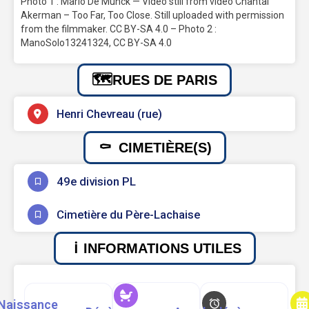
Photo 1 : Mario De Munck — Video still from video Chantal
Akerman – Too Far, Too Close. Still uploaded with permission
from the filmmaker. CC BY-SA 4.0 – Photo 2 :
ManoSolo13241324, CC BY-SA 4.0
RUES DE PARIS
Henri Chevreau (rue)
CIMETIÈRE(S)
49e division PL
Cimetière du Père-Lachaise
INFORMATIONS UTILES
Naissance