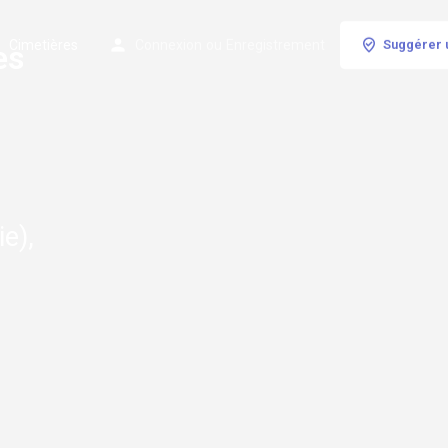
Cimetières
Connexion
ou
Enregistrement
Suggérer 
es
e),