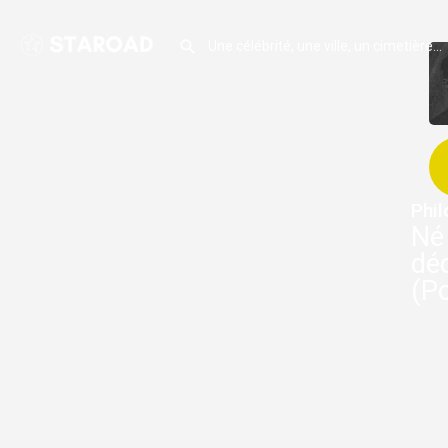
Phi
Né
dé
(P