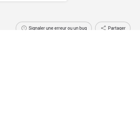
Signaler une erreur ou un bug
Partager
Jacques MESRINE, sur ses pas
Criminel(le)
Criminel(le)