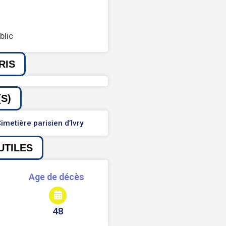
blic
RIS
S)
imetière parisien d’Ivry
UTILES
Age de décès
48