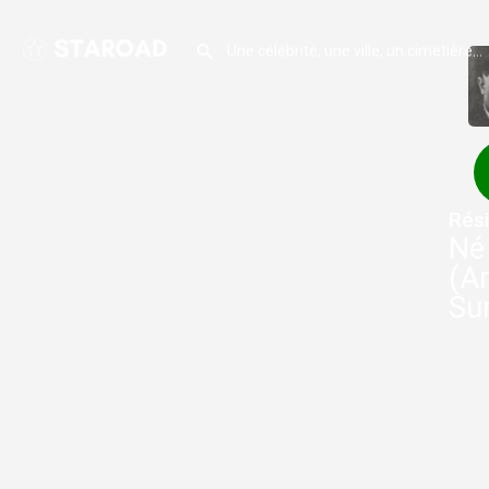
Rési
Né
(Ar
Su