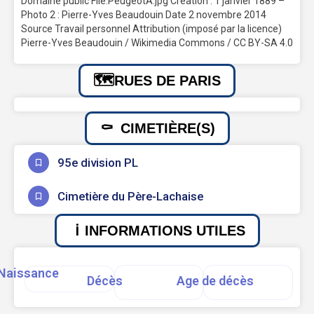
Domaine public File:PeugeotA.jpg Création : 1 janvier 1889 –
Photo 2 : Pierre-Yves Beaudouin Date 2 novembre 2014
Source Travail personnel Attribution (imposé par la licence)
Pierre-Yves Beaudouin / Wikimedia Commons / CC BY-SA 4.0
RUES DE PARIS
CIMETIÈRE(S)
95e division PL
Cimetière du Père-Lachaise
INFORMATIONS UTILES
Naissance
Décès
Age de décès