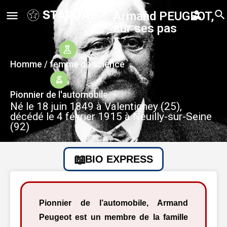
Armand PEUGEOT,
sur ses pas
Homme / femme de science
Pionnier de l'automobile
Né le 18 juin 1849 à Valentigney (25),
décédé le 4 février 1915 à Neuilly-sur-Seine
(92)
BIO EXPRESS
Pionnier de l’automobile, Armand
Peugeot est un membre de la famille