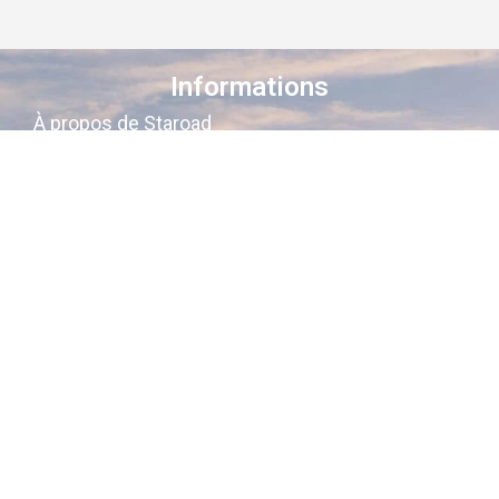
Informations
À propos de Staroad
Comment ça marche ?
Conditions générales
Suivez-nous sur les réseaux
Staroad
, c’est le site qui
cartographie
la
mémoire culturelle Française
.
Découvrez les lieux, les histoires, les
personnages qui ont marqué les
siècles derniers.