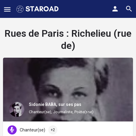
Rues de Paris :
Richelieu (rue
de)
Sidonie BABA, sur ses pas
Chanteur(se), Journaliste, Poète(sse)
Chanteur(se)
+2