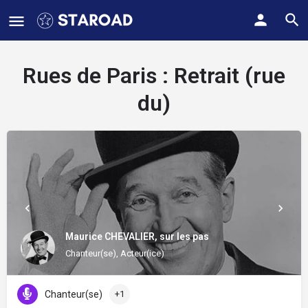
Rues de Paris :
Retrait (rue
du)
Maurice CHEVALIER, sur les pas
Chanteur(se), Acteur(ice)
Chanteur(se)
+1