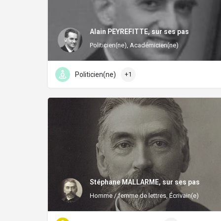
Alain PEYREFITTE, sur ses pas
Politicien(ne), Académicien(ne)
Politicien(ne)
+1
Stéphane MALLARME, sur ses pas
Homme / femme de lettres, Écrivain(e)