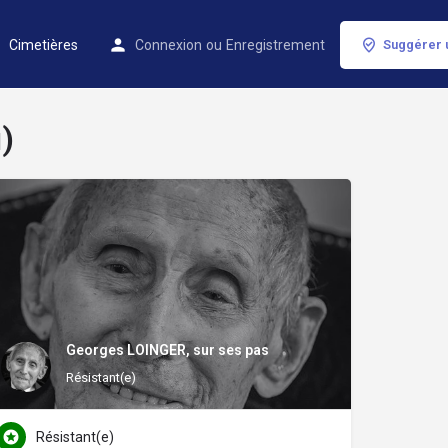
Cimetières
Connexion
ou
Enregistrement
Suggérer 
)
Georges LOINGER, sur ses pas
Résistant(e)
Résistant(e)