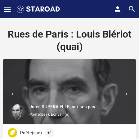
Rues de Paris :
Louis Blériot
(quai)
Jules SUPERVIELLE, sur ses pas
Poète(sse), Écrivain(e)
Poète(sse)
+1