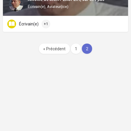
Écrivain(e), Aviateur(ice)
Écrivain(e)
+1
« Précédent
1
2