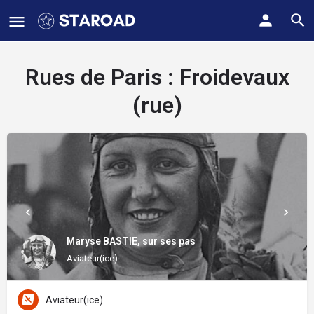
Rues de Paris :
Froidevaux
(rue)
Maryse BASTIE, sur ses pas
Aviateur(ice)
Aviateur(ice)