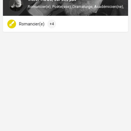
Romancier(e), Poète(sse), Dramaturge, Académicien(ne), Poli
Romancier(e)
+4