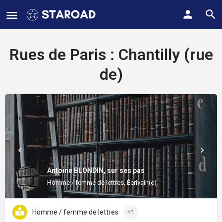
Rues de Paris :
Chantilly (rue
de)
Antoine BLONDIN, sur ses pas
Homme / femme de lettres, Écrivain(e)
Homme / femme de lettres
+1