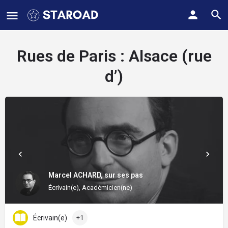
Rues de Paris :
Alsace (rue
d’)
Marcel ACHARD, sur ses pas
Écrivain(e), Académicien(ne)
Écrivain(e)
+1