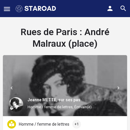
Rues de Paris :
André
Malraux (place)
Jeanne METTE, sur ses pas
Homme / femme de lettres, Écrivain(e)
Homme / femme de lettres
+1