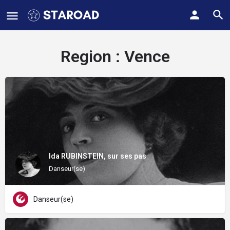
Region :
Vence
Ida RUBINSTEIN, sur ses pas
Danseur(se)
Danseur(se)