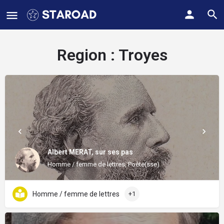
Region :
Troyes
Albert MERAT, sur ses pas
Homme / femme de lettres, Poète(sse)
Homme / femme de lettres
+1