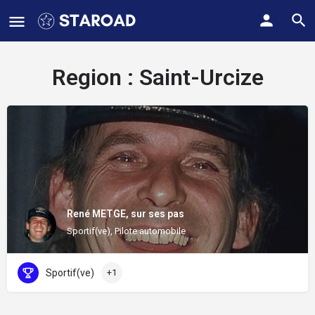
Region :
Saint-Urcize
René METGE, sur ses pas
Sportif(ve), Pilote automobile
Sportif(ve)
+1