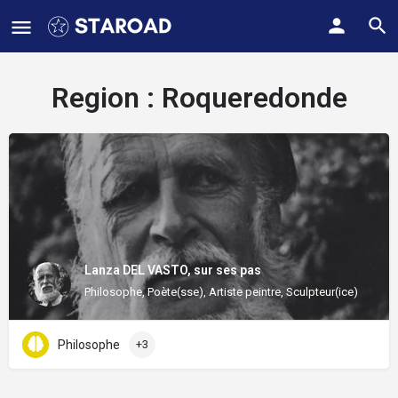
Region :
Roqueredonde
Lanza DEL VASTO, sur ses pas
Philosophe, Poète(sse), Artiste peintre, Sculpteur(ice)
Philosophe
+3