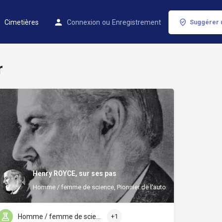
Cimetières
Connexion
ou
Enregistrement
Suggérer 
r
Henry ROYCE, sur ses pas
Homme / femme de science, Pionnier de l'automobile
Homme / femme de science
+1