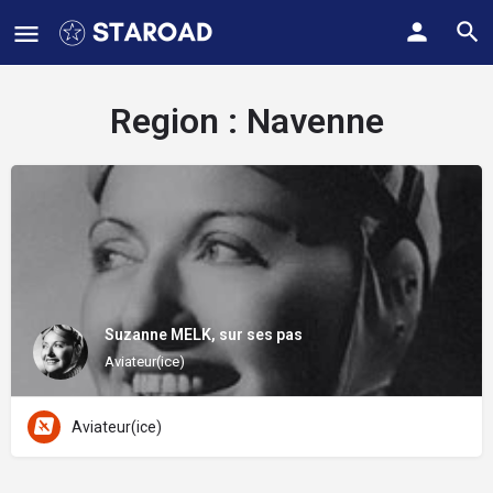
Region :
Navenne
Suzanne MELK, sur ses pas
Aviateur(ice)
Aviateur(ice)