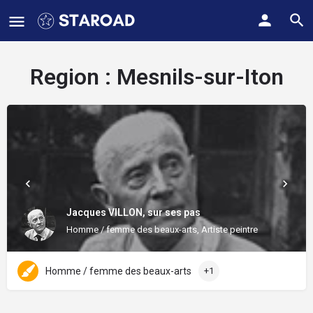
Region :
Mesnils-sur-Iton
Jacques VILLON, sur ses pas
Homme / femme des beaux-arts, Artiste peintre
Homme / femme des beaux-arts
+1