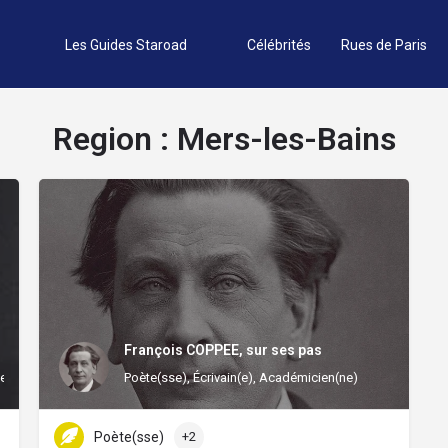
Les Guides Staroad
Célébrités
Rues de Paris
Region :
Mers-les-Bains
François COPPEE, sur ses pas
 / femme des beaux-arts, Artiste peintre
Poète(sse), Écrivain(e), Académicien(ne)
Poète(sse)
+2