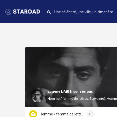
Eugène DABIT, sur ses pas
Homme / femme de lettres, Écrivain(e), Homme
Homme / femme de lettres
+3