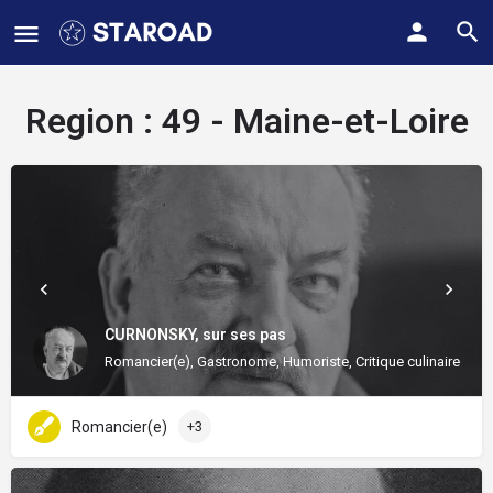
Region :
49 - Maine-et-Loire
CURNONSKY, sur ses pas
Romancier(e), Gastronome, Humoriste, Critique culinaire
Romancier(e)
+3