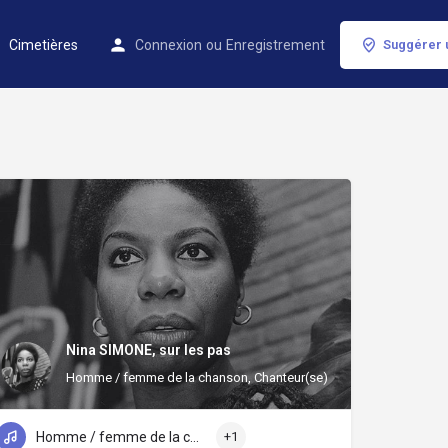
Cimetières
Connexion
ou
Enregistrement
Suggérer 
Nina SIMONE, sur les pas
Homme / femme de la chanson, Chanteur(se)
Homme / femme de la chanson
+1