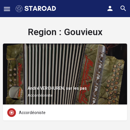
Region :
Gouvieux
André VERCHUREN, sur les pas
Accordéoniste
Accordéoniste