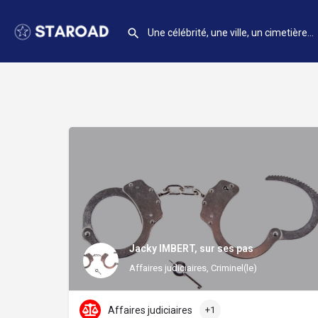
Jacky IMBERT, sur ses pas
Affaires judiciaires, Criminel(le)
Affaires judiciaires
+1