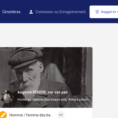
Cimetières
Connexion
ou
Enregistrement
Suggérer 
Auguste RENOIR, sur ses pas
Homme / femme des beaux-arts, Artiste peintre
Homme / femme des beaux-arts
+1