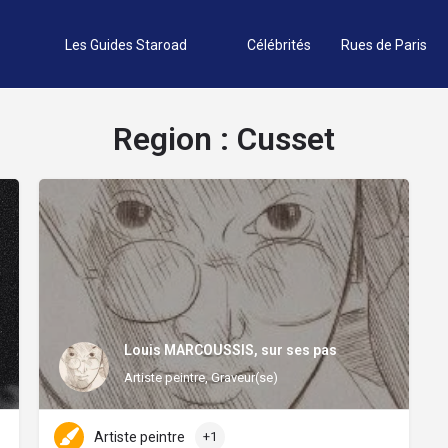
Les Guides Staroad
Célébrités
Rues de Paris
Region :
Cusset
Louis MARCOUSSIS, sur ses pas
Artiste peintre, Graveur(se)
Artiste peintre
+1