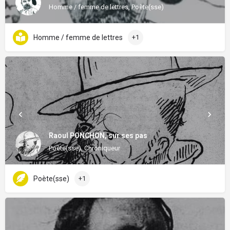
Homme / femme de lettres, Poète(sse)
Homme / femme de lettres
+1
Raoul PONCHON, sur ses pas
Poète(sse), Chroniqueur
Poète(sse)
+1