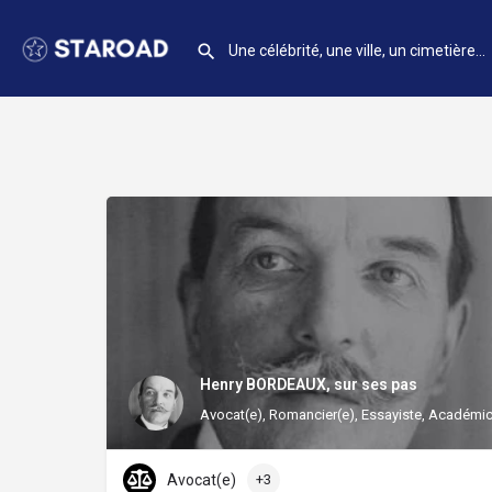
Henry BORDEAUX, sur ses pas
Avocat(e), Romancier(e), Essayiste, Académic
Avocat(e)
+3