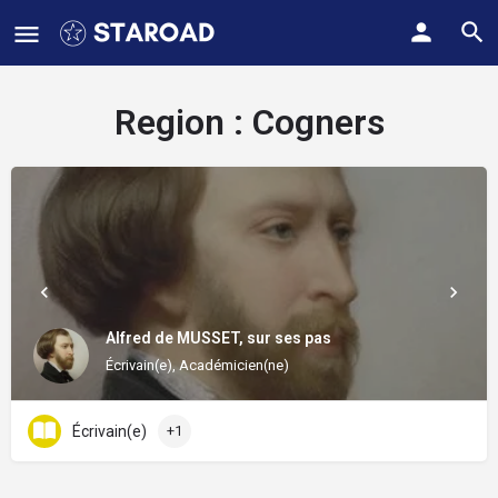
Region :
Cogners
Alfred de MUSSET, sur ses pas
Écrivain(e), Académicien(ne)
Écrivain(e)
+1