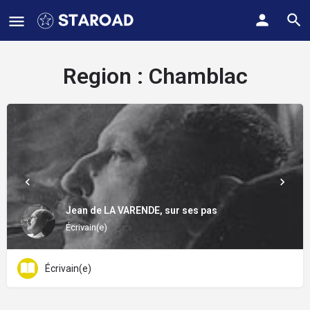
Region :
Chamblac
Jean de LA VARENDE, sur ses pas
Écrivain(e)
Écrivain(e)