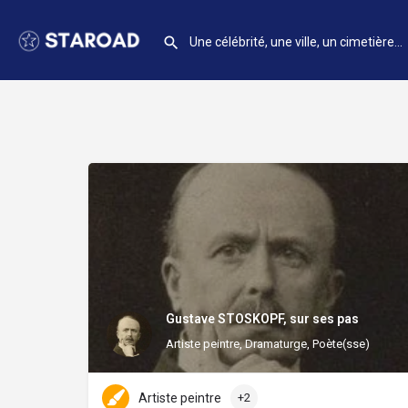
Gustave STOSKOPF, sur ses pas
Artiste peintre, Dramaturge, Poète(sse)
Artiste peintre
+2