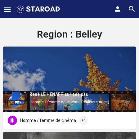
Region :
Belley
René LE HENAFF, sur ses pas
Homme / femme de cinéma, Réalisateur(ice)
Homme / femme de cinéma
+1