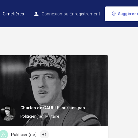
Cimetières
Connexion
ou
Enregistrement
Suggérer 
Charles de GAULLE, sur ses pas
Politicien(ne), Militaire
Politicien(ne)
+1