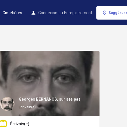
Cimetières
Connexion
ou
Enregistrement
Suggérer 
Georges BERNANOS, sur ses pas
Écrivain(e)
Écrivain(e)