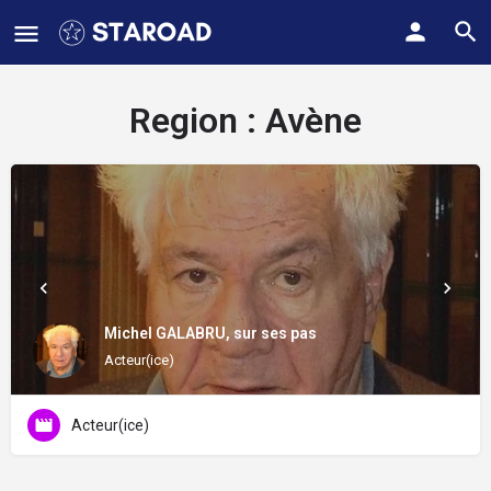
Region :
Avène
Michel GALABRU, sur ses pas
Acteur(ice)
Acteur(ice)