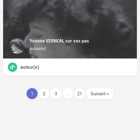
Yvonne VERNON, sur ses pas
auteur(e)
auteur(e)
1
2
3
…
21
Suivant »