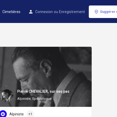
Cimetières
Connexion
ou
Enregistrement
Suggérer 
Pierre CHEVALIER, sur ses pas
Alpiniste, Spéléologue
Alpiniste
+1