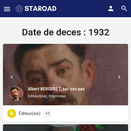
Date de deces :
1932
Albert BERGERET, sur ses pas
Éditeur(ice), Imprimeur
Éditeur(ice)
+1