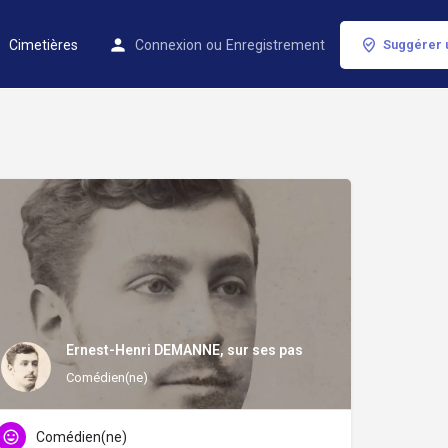
Cimetières
Connexion
ou
Enregistrement
Suggérer 
Ernest-Henri DEMANNE, sur ses pas
Comédien(ne)
Comédien(ne)