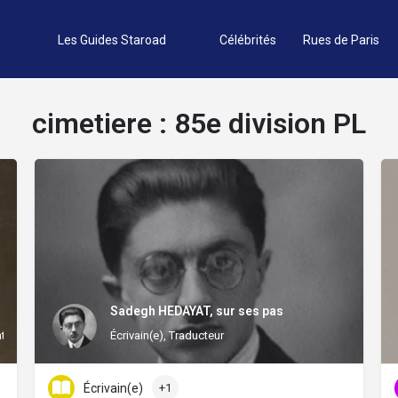
Les Guides Staroad
Célébrités
Rues de Paris
cimetiere :
85e division PL
Sadegh HEDAYAT, sur ses pas
ateur colonial
Écrivain(e), Traducteur
Écrivain(e)
+1