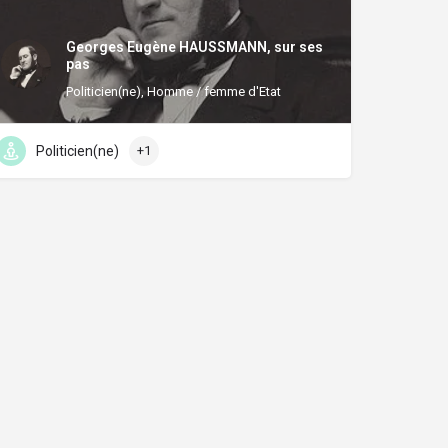
Georges Eugène HAUSSMANN, sur ses
pas
Politicien(ne), Homme / femme d'Etat
Politicien(ne)
+1