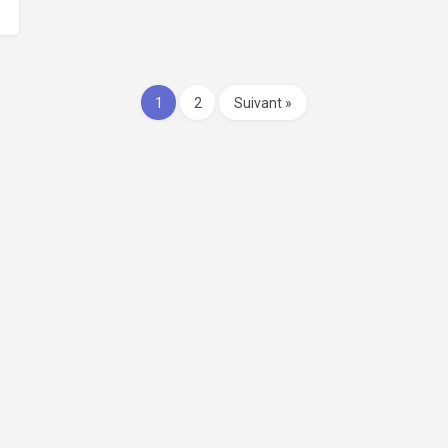
1
2
Suivant »