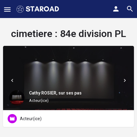
cimetiere :
84e division PL
Cathy ROSIER, sur ses pas
Acteur(ice)
Acteur(ice)