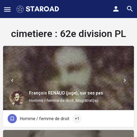
cimetiere :
62e division PL
François RENAUD (juge), sur ses pas
Homme / femme de droit, Magistrat(re)
Homme / femme de droit
+1