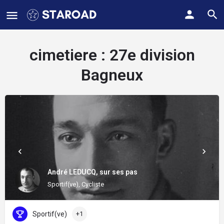
cimetiere :
27e division
Bagneux
André LEDUCQ, sur ses pas
Sportif(ve), Cycliste
Sportif(ve)
+1