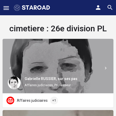
cimetiere :
26e division PL
Gabrielle RUSSIER, sur ses pas
Affaires judiciaires, Professeur
Affaires judiciaires
+1